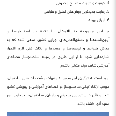
کیفیت و کمیـت مـصالح مـصرفی
رعایت جدیدترین روش‌های تحلیل و طراحی
اجرای بهینه
در ایــن مجموعــه حتــی‌الامکـان بــا تکیــه بــر اســتانداردها و
آیــین‌نامــه‌هــا و دستورالعمل‌های اجرایی کشور، سعی شده که به
حداقل ضوابط و توصیه‌هـا و معیارها و نکات فنی لازم الاجرا،
اشاره‌هایی شود تا از این طریـق در زمینـه سـاخت‌وساز فضاهای
آموزشی شاهد روند مثبتی باشیم.
امید است به کارگیری این مجموعه مقررات مشخصات فنی ساختمان،
موجب ارتقاء کیفی ساخت‌وساز در فـضاهای آموزشی و پرورشی کشور
شده و تاثیر قابل توجهی بر دوام و پایـداری سـاختمان‌ها در طول عمر
مفید آنها داشته باشد.