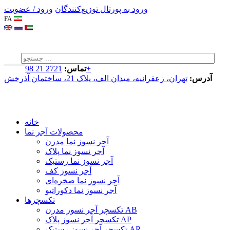
ورود به پورتال توزیع‌کنندگان
ورود / عضویت
FA
2721 21 98+
تماس:
آدرس:
تهران، زعفرانیه، میدان الف، پلاک 21، ساختمان آذرخش
خانه
محصولات آجر نما
آجر نسوز نما مدرن
آجر نسوز نما پلاک
آجر نسوز نما رستیک
آجر نسوز کف
آجر نسوز نما صخره‌ای
آجر نسوز نما دکوراتیو
تکسچرها
تکسچر آجر نسوز مدرن AB
تکسچر آجر نسوز پلاک AP
تکسچر آجر نسوز رستیک AR