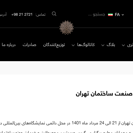
FA
تماس:
2721 21 98+
آدرس
ری
بلاگ
کاتالوگ‌ها
توزیع‌کنندگان
صادرات
درباره ما
صنعت ساختمان تهران
بیست و دومین نمایشگاه صنعت ساختمان تهران از 21 الی 24 مرداد ماه 1401 در محل
و معماران مطرح برگزار می‌گردد، جدیدترین محصولات و خدمات حوزه ساختمان