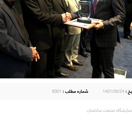
یخ :
1401/05/24
شماره مطلب :
8301
نمایشگاه صنعت ساختمان