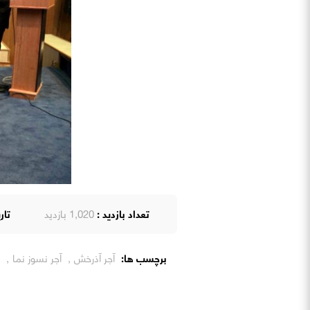
تعداد بازدید :
1,020 بازدید
تار
برچسب ها:
آجر آذرخش
,
آجر نسوز نما
,