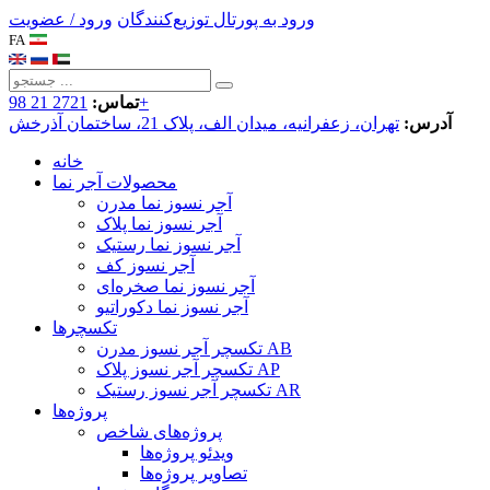
ورود به پورتال توزیع‌کنندگان
ورود / عضویت
FA
2721 21 98+
تماس:
آدرس:
تهران، زعفرانیه، میدان الف، پلاک 21، ساختمان آذرخش
خانه
محصولات آجر نما
آجر نسوز نما مدرن
آجر نسوز نما پلاک
آجر نسوز نما رستیک
آجر نسوز کف
آجر نسوز نما صخره‌ای
آجر نسوز نما دکوراتیو
تکسچرها
تکسچر آجر نسوز مدرن AB
تکسچر آجر نسوز پلاک AP
تکسچر آجر نسوز رستیک AR
پروژه‌ها
پروژه‌های شاخص
ویدئو پروژه‌ها
تصاویر پروژه‌ها