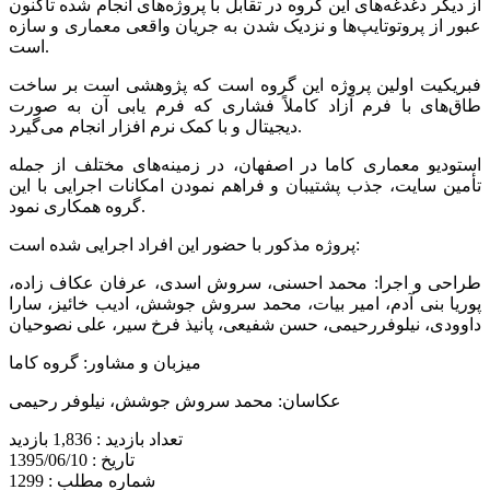
از دیگر دغدغه‌های این گروه در تقابل با پروژه‌های انجام شده تاکنون
عبور از پروتوتایپ‌ها و نزدیک شدن به جریان واقعی معماری و سازه
است.
فبریکیت اولین پروژه این گروه است که پژوهشی است بر ساخت
طاق‌های با فرم آزاد کاملاً فشاری که فرم یابی آن به صورت
دیجیتال و با کمک نرم افزار انجام می‌گیرد.
استودیو معماری کاما در اصفهان، در زمینه‌های مختلف از جمله
تأمین سایت، جذب پشتیبان و فراهم نمودن امکانات اجرایی با این
گروه همکاری نمود.
پروژه مذکور با حضور این افراد اجرایی شده است:
طراحی و اجرا: محمد احسنی، سروش اسدی، عرفان عکاف زاده،
پوریا بنی آدم، امیر بیات، محمد سروش جوشش، ادیب خائیز، سارا
داوودی، نیلوفررحیمی، حسن شفیعی، پانیذ فرخ سیر، علی نصوحیان
میزبان و مشاور: گروه کاما
عکاسان: محمد سروش جوشش، نیلوفر رحیمی
تعداد بازدید :
1,836 بازدید
تاریخ :
1395/06/10
شماره مطلب :
1299