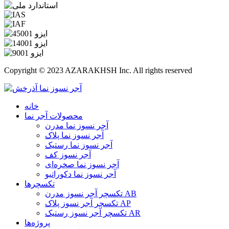
Copyright © 2023 AZARAKHSH Inc. All rights reserved
خانه
محصولات آجر نما
آجر نسوز نما مدرن
آجر نسوز نما پلاک
آجر نسوز نما رستیک
آجر نسوز کف
آجر نسوز نما صخره‌ای
آجر نسوز نما دکوراتیو
تکسچرها
تکسچر آجر نسوز مدرن AB
تکسچر آجر نسوز پلاک AP
تکسچر آجر نسوز رستیک AR
پروژه‌ها