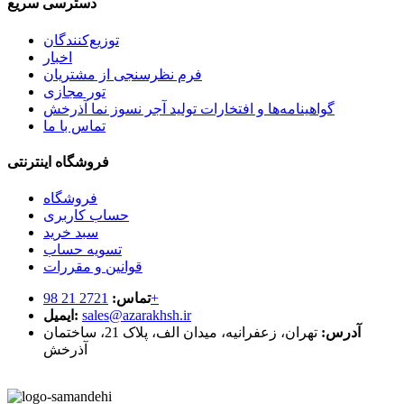
دسترسی سریع
توزیع‌کنندگان
اخبار
فرم نظرسنجی از مشتریان
تور مجازی
گواهینامه‌ها و افتخارات تولید آجر نسوز نما آذرخش
تماس با ما
فروشگاه اینترنتی
فروشگاه
حساب کاربری
سبد خرید
تسویه حساب
قوانین و مقررات
2721 21 98+
تماس:
sales@azarakhsh.ir
ایمیل:
آدرس:
تهران، زعفرانیه، میدان الف، پلاک 21، ساختمان
آذرخش