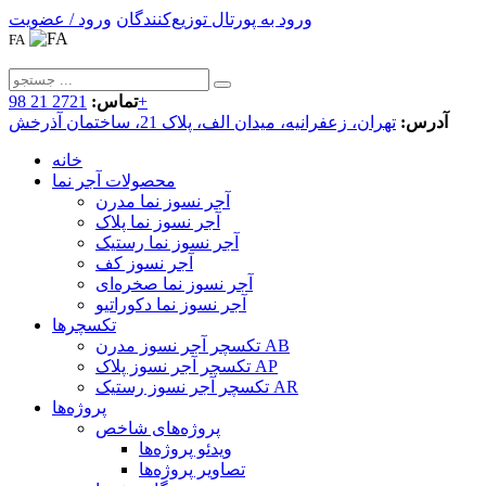
ورود به پورتال توزیع‌کنندگان
ورود / عضویت
FA
2721 21 98+
تماس:
آدرس:
تهران، زعفرانیه، میدان الف، پلاک 21، ساختمان آذرخش
خانه
محصولات آجر نما
آجر نسوز نما مدرن
آجر نسوز نما پلاک
آجر نسوز نما رستیک
آجر نسوز کف
آجر نسوز نما صخره‌ای
آجر نسوز نما دکوراتیو
تکسچرها
تکسچر آجر نسوز مدرن AB
تکسچر آجر نسوز پلاک AP
تکسچر آجر نسوز رستیک AR
پروژه‌ها
پروژه‌های شاخص
ویدئو پروژه‌ها
تصاویر پروژه‌ها