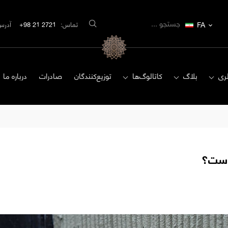
FA
تماس:
2721 21 98+
آدرس
ری
بلاگ
کاتالوگ‌ها
توزیع‌کنندگان
صادرات
درباره ما
 است؟