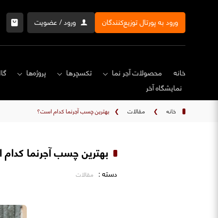
ورود به پورتال توزیع‌کنندگان
ورود / عضویت
خانه
محصولات آجر نما
تکسچرها
پروژه‌ها
گال
نمایشگاه‌ آخر
خانه
❯
مقالات
❯
بهترین چسب آجرنما کدام است؟
بهترین چسب آجرنما کدام
دسته :
مقالات