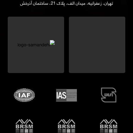
تهران، زعفرانیه، میدان الف، پلاک 21، ساختمان آذرخش