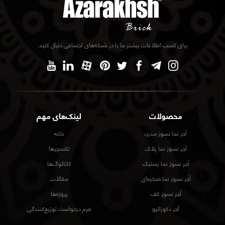
برای کسب اطلاعات بیشتر ما را در شبکه‌های اجتماعی دنبال کنید.
محصولات
لینک‌های مهم
آجر نما نسوز مدرن
خانه
آجر نسوز نما پلاک
تکسچرها
آجر نسوز نما رستیک
کاتالوگ‌ها
آجر نسوز نما صخره‌ای
مقالات
آجر نسوز کف
پروژه‌ها
آجر دکوراتیو
فرم درخواست توزیع‌کنندگی