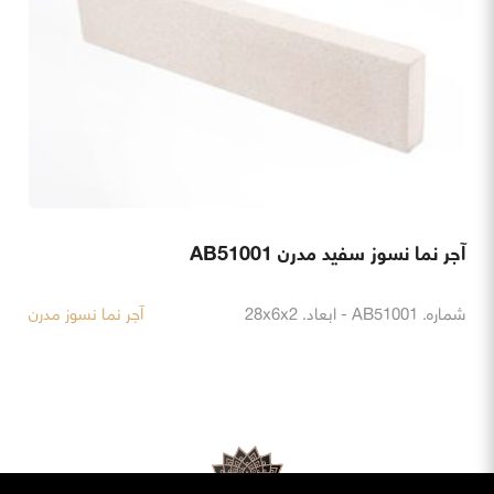
آجر نما نسوز سفید مدرن AB51001
شماره. AB51001 - ابعاد. 28x6x2
آجر نما نسوز مدرن