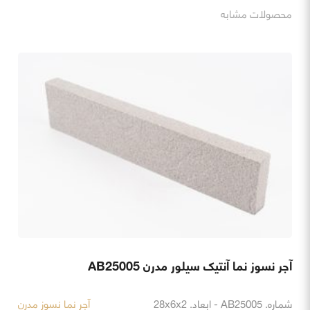
محصولات مشابه
آجر نسوز نما آنتیک سیلور مدرن AB25005
شماره. AB25005 - ابعاد. 28x6x2
آجر نما نسوز مدرن