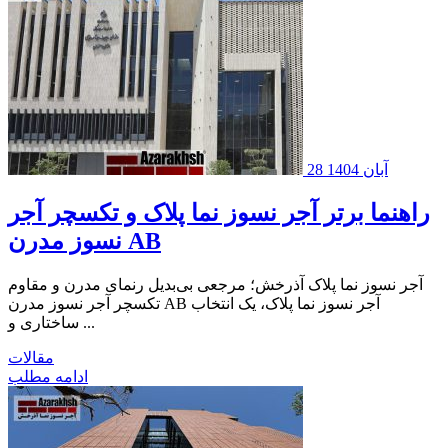
28 آبان 1404
راهنما برتر آجر نسوز نما پلاک و تکسچر آجر
نسوز مدرن AB
آجر نسوز نما پلاک آذرخش؛ مرجعی بی‌بدیل رنمای مدرن و مقاوم
تکسچر آجر نسوز مدرن AB آجر نسوز نما پلاک، یک انتخاب
ساختاری و ...
مقالات
ادامه مطلب