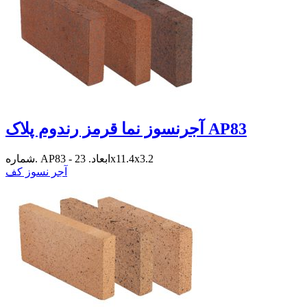
آجرنسوز نما قرمز رندوم پلاک AP83
شماره. AP83 - ابعاد. 23x11.4x3.2
آجر نسوز کف