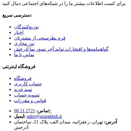
برای کسب اطلاعات بیشتر ما را در شبکه‌های اجتماعی دنبال کنید.
دسترسی سریع
توزیع‌کنندگان
اخبار
فرم نظرسنجی از مشتریان
تور مجازی
گواهینامه‌ها و افتخارات تولید آجر نسوز نما آذرخش
تماس با ما
فروشگاه اینترنتی
فروشگاه
حساب کاربری
سبد خرید
تسویه حساب
قوانین و مقررات
2721 21 98+
تماس:
sales@azarakhsh.ir
ایمیل:
آدرس:
تهران، زعفرانیه، میدان الف، پلاک 21، ساختمان
آذرخش