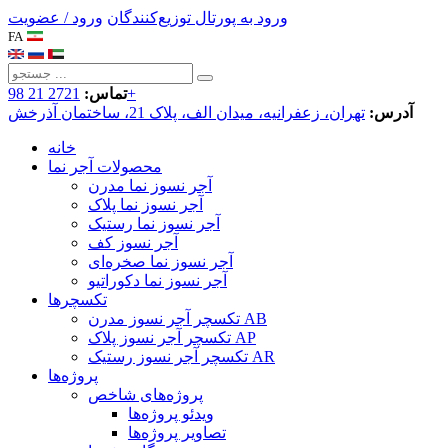
ورود به پورتال توزیع‌کنندگان
ورود / عضویت
FA
2721 21 98+
تماس:
آدرس:
تهران، زعفرانیه، میدان الف، پلاک 21، ساختمان آذرخش
خانه
محصولات آجر نما
آجر نسوز نما مدرن
آجر نسوز نما پلاک
آجر نسوز نما رستیک
آجر نسوز کف
آجر نسوز نما صخره‌ای
آجر نسوز نما دکوراتیو
تکسچرها
تکسچر آجر نسوز مدرن AB
تکسچر آجر نسوز پلاک AP
تکسچر آجر نسوز رستیک AR
پروژه‌ها
پروژه‌های شاخص
ویدئو پروژه‌ها
تصاویر پروژه‌ها