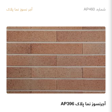
شماره. AP460
آجر نسوز نما پلاک
آجرنسوز نما پلاک AP396