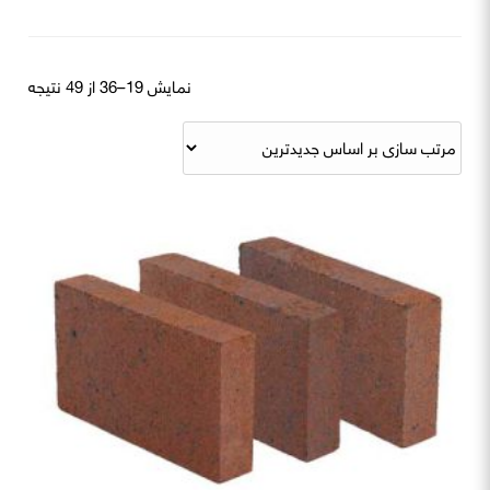
rted
نمایش 19–36 از 49 نتیجه
by
atest