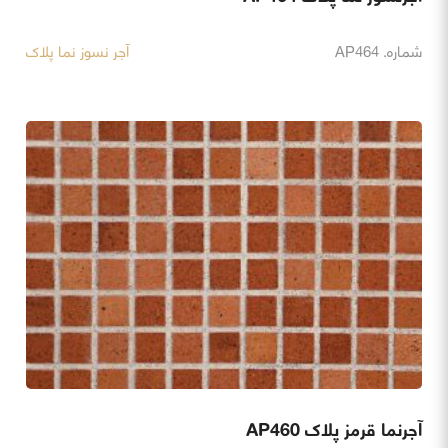
شماره. AP464
آجر نسوز نما پلاک
آجرنما قرمز پلاک AP460