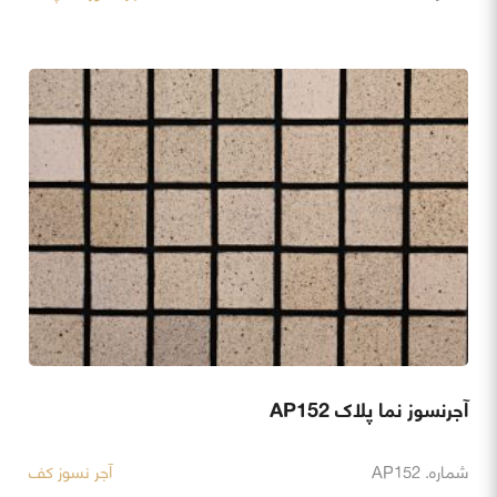
آجرنسوز نما پلاک AP152
شماره. AP152
آجر نسوز کف