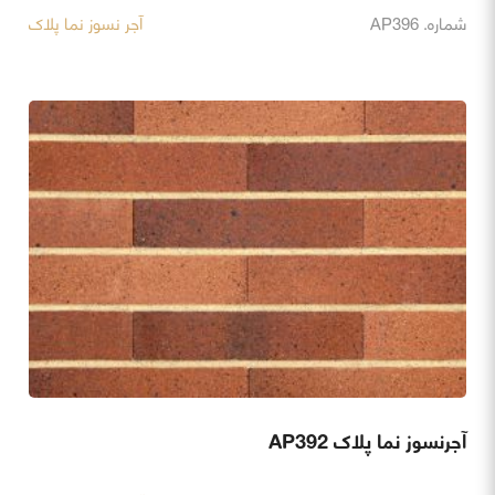
شماره. AP396
آجر نسوز نما پلاک
آجرنسوز نما پلاک AP392