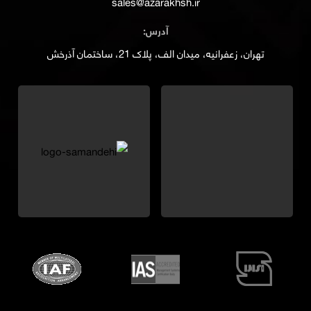
sales@azarakhsh.ir
آدرس:
تهران، زعفرانیه، میدان الف، پلاک 21، ساختمان آذرخش