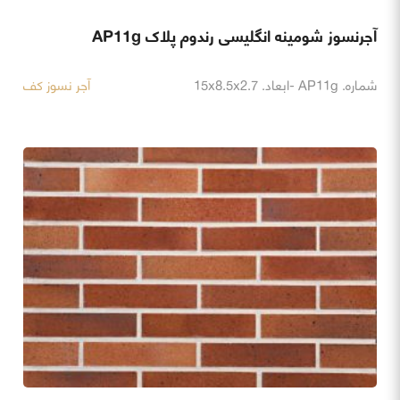
آجرنسوز شومینه انگلیسی رندوم پلاک AP11g
شماره. AP11g -ابعاد. 15x8.5x2.7
آجر نسوز کف