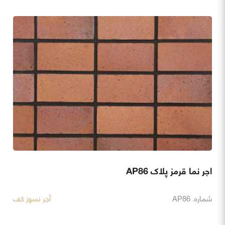
اجر نما قرمز پلاک AP86
شماره. AP86
آجر نسوز کف