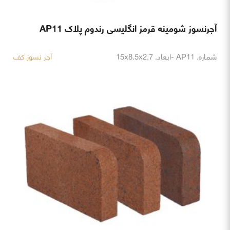
آجرنسوز شومینه قرمز انگلیسی رندوم پلاک AP11
شماره. AP11 -ابعاد. 15x8.5x2.7
آجر نسوز کف