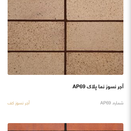
آجر نسوز نما پلاک AP69
شماره. AP69
آجر نسوز کف