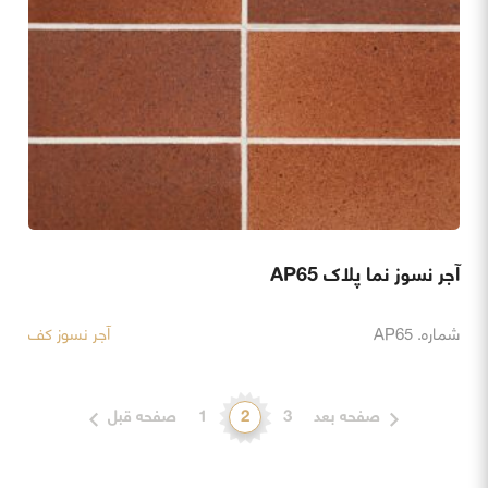
آجر نسوز نما پلاک AP65
شماره. AP65
آجر نسوز کف
صفحه بعد
3
2
1
صفحه قبل