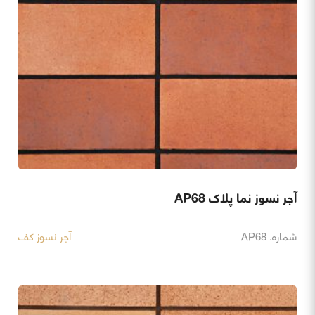
آجر نسوز نما پلاک AP68
شماره. AP68
آجر نسوز کف