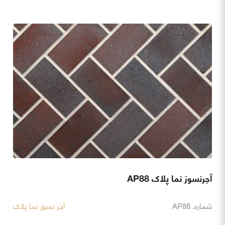
آجرنسوز نما پلاک AP88
شماره. AP88
آجر نسوز نما پلاک