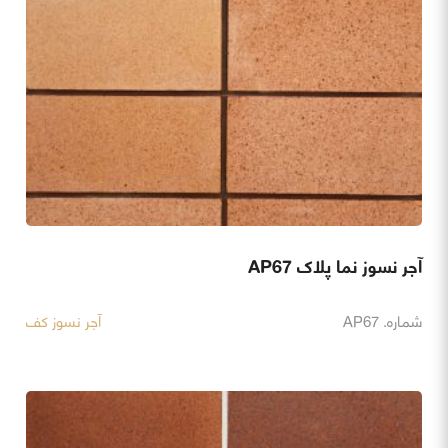
آجر نسوز نما پلاک AP67
شماره. AP67
آجر نسوز کف