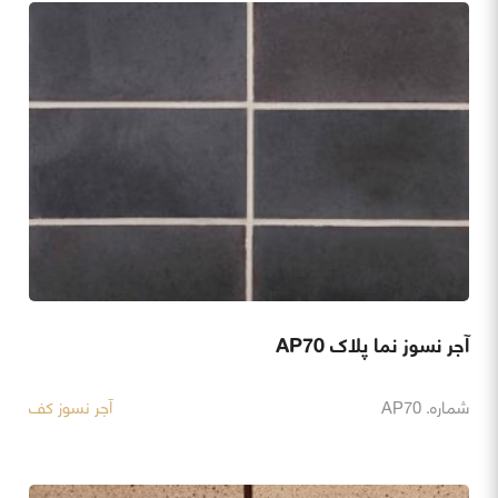
آجر نسوز نما پلاک AP70
شماره. AP70
آجر نسوز کف