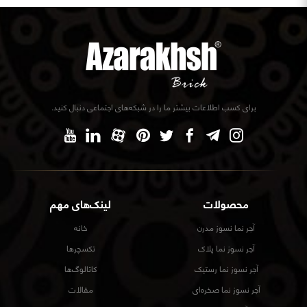
برای کسب اطلاعات بیشتر ما را در شبکه‌های اجتماعی دنبال کنید.
محصولات
لینک‌های مهم
آجر نما نسوز مدرن
خانه
آجر نسوز نما پلاک
تکسچرها
آجر نسوز نما رستیک
کاتالوگ‌ها
آجر نسوز نما صخره‌ای
مقالات