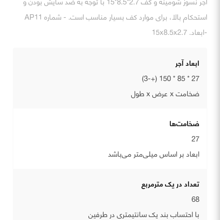
آجر نسوز شومینه و کف 2.7*8.5*15 با توجه به ضد سایش بودن و
استحکام بالا، برای موارد کف بسیار مناسب است. - شماره AP11
-ابعاد. 15x8.5x2.7
ابعاد آجر
27 * 85 * 150 (+-3)
ضخامت x عرض x طول
ضخامت‌ها
27
ابعاد بر اساس میلی‌متر می‌باشد
تعداد در یک مترمربع
68
با احتساب بند یک سانتیمتری در طرفین