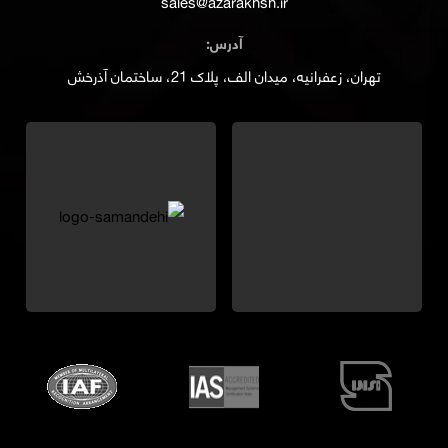
sales@azarakhsh.ir
آدرس:
تهران، زعفرانیه، میدان الف، پلاک 21، ساختمان آذرخش