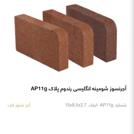
آجرنسوز شومینه انگلیسی رندوم پلاک AP11g
شماره. AP11g -ابعاد. 15x8.5x2.7
آجر نسوز کف