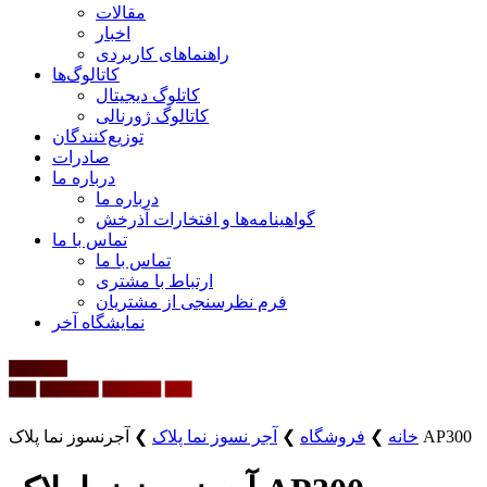
مقالات
اخبار
راهنماهای کاربردی
کاتالوگ‌ها
کاتلوگ دیجیتال
کاتالوگ ژورنالی
توزیع‌کنندگان
صادرات
درباره ما
درباره ما
گواهینامه‌ها و افتخارات آذرخش
تماس با ما
تماس با ما
ارتباط با مشتری
فرم نظرسنجی از مشتریان
نمایشگاه‌ آخر
آجرنسوز نما پلاک AP300
خانه
❯
فروشگاه
❯
آجر نسوز نما پلاک
❯