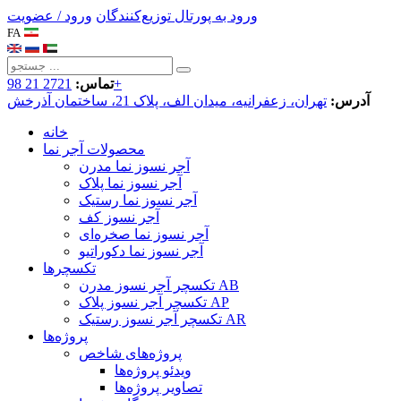
ورود به پورتال توزیع‌کنندگان
ورود / عضویت
FA
2721 21 98+
تماس:
آدرس:
تهران، زعفرانیه، میدان الف، پلاک 21، ساختمان آذرخش
خانه
محصولات آجر نما
آجر نسوز نما مدرن
آجر نسوز نما پلاک
آجر نسوز نما رستیک
آجر نسوز کف
آجر نسوز نما صخره‌ای
آجر نسوز نما دکوراتیو
تکسچرها
تکسچر آجر نسوز مدرن AB
تکسچر آجر نسوز پلاک AP
تکسچر آجر نسوز رستیک AR
پروژه‌ها
پروژه‌های شاخص
ویدئو پروژه‌ها
تصاویر پروژه‌ها