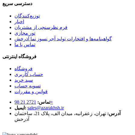
دسترسی سریع
توزیع‌کنندگان
اخبار
فرم نظرسنجی از مشتریان
تور مجازی
گواهینامه‌ها و افتخارات تولید آجر نسوز نما آذرخش
تماس با ما
فروشگاه اینترنتی
فروشگاه
حساب کاربری
سبد خرید
تسویه حساب
قوانین و مقررات
2721 21 98+
تماس:
sales@azarakhsh.ir
ایمیل:
آدرس:
تهران، زعفرانیه، میدان الف، پلاک 21، ساختمان
آذرخش