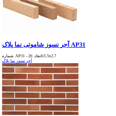
آجر نسوز شاموتی نما پلاک AP31
شماره. AP31 - ابعاد. 26x5.5x2.7
آجر نسوز نما پلاک