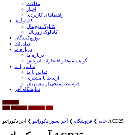
مقالات
اخبار
راهنماهای کاربردی
کاتالوگ‌ها
کاتلوگ دیجیتال
کاتالوگ ژورنالی
توزیع‌کنندگان
صادرات
درباره ما
درباره ما
گواهینامه‌ها و افتخارات آذرخش
تماس با ما
تماس با ما
ارتباط با مشتری
فرم نظرسنجی از مشتریان
نمایشگاه‌ آخر
آجر دکوراتیو ACD25
خانه
❯
فروشگاه
❯
آجر نسوز دکوراتیو
❯