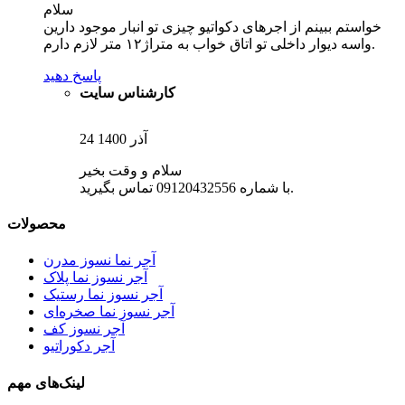
سلام
خواستم ببینم از اجرهای دکواتیو چیزی تو انبار موجود دارین
واسه دیوار داخلی تو اتاق خواب به متراژ۱۲ متر لازم دارم.
پاسخ دهید
کارشناس سایت
24 آذر 1400
سلام و وقت بخیر
با شماره 09120432556 تماس بگیرید.
محصولات
آجر نما نسوز مدرن
آجر نسوز نما پلاک
آجر نسوز نما رستیک
آجر نسوز نما صخره‌ای
آجر نسوز کف
آجر دکوراتیو
لینک‌های مهم