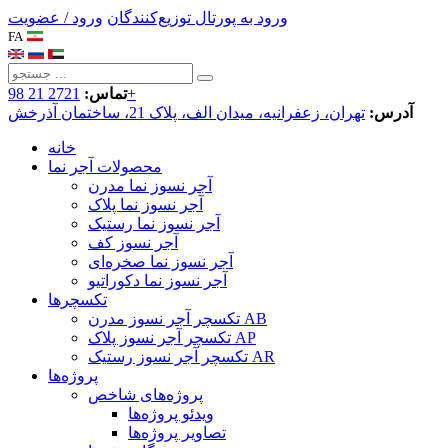
ورود به پورتال توزیع‌کنندگان
ورود / عضویت
FA
2721 21 98+
تماس:
آدرس:
تهران، زعفرانیه، میدان الف، پلاک 21، ساختمان آذرخش
خانه
محصولات آجر نما
آجر نسوز نما مدرن
آجر نسوز نما پلاک
آجر نسوز نما رستیک
آجر نسوز کف
آجر نسوز نما صخره‌ای
آجر نسوز نما دکوراتیو
تکسچرها
تکسچر آجر نسوز مدرن AB
تکسچر آجر نسوز پلاک AP
تکسچر آجر نسوز رستیک AR
پروژه‌ها
پروژه‌های شاخص
ویدئو پروژه‌ها
تصاویر پروژه‌ها