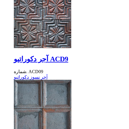
آجر دکوراتیو ACD9
شماره. ACD09
آجر نسوز دکوراتیو