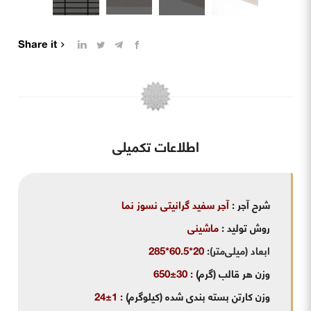
Share it
اطلاعات تکمیلی
شرح آجر
:
آجر سفید گرانیتی نسوز نما
روش تولید
:
ماشینی
ابعاد (میلی‌متر):
20*60.5*285
وزن هر قالب (گرم)
:
30±650
وزن کارتن بسته بندی شده (کیلوگرم)
:
1±24