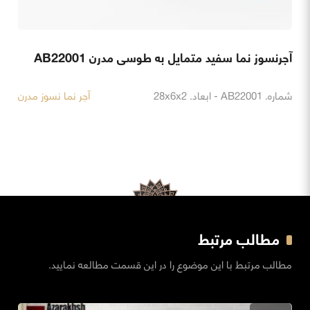
آجرنسوز نما سفید متمایل به طوسی مدرن AB22001
شماره. AB22001 - ابعاد. 28x6x2
آجر نما نسوز مدرن
مطالب مرتبط
مطالب مرتبط با این موضوع را در این قسمت مطالعه نمایید.