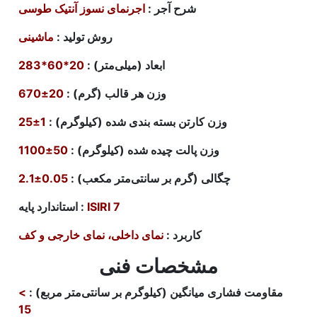
شرح آجر
:
اجرنمای نسوز آنتیک
طوسی
روش تولید
:
ماشینی
ابعاد (میلی‌متر) :
20*60*283
وزن هر قالب (گرم)
:
20±670
وزن کارتن بسته بندی شده (کیلوگرم)
:
1±25
وزن پالت چیده شده (کیلوگرم)
:
50±1100
چگالی (گرم بر سانتی‌متر مکعب)
:
0.05±2.1
ISIRI 7
:
استاندارد پایه
کاربرد
:
نمای داخلی، نمای خارجی و کف
مشخصات فنی
مقاومت فشاری میانگین (کیلوگرم بر سانتی‌متر مربع)
:
>
15