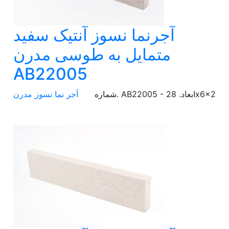
آجرنما نسوز آنتیک سفید
متمایل به طوسی مدرن
AB22005
شماره. AB22005 - ابعاد. 28x6x2
آجر نما نسوز مدرن