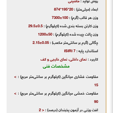
روش تولید
:
ماشینی
ابعاد (میلی‌متر) :
20*195*874
وزن هر قالب (گرم)
:
100±7300
وزن کارتن بسته بندی شده (کیلوگرم)
:
0.5±29.5
وزن پالت چیده شده (کیلوگرم)
:
50±1200
چگالی (گرم بر سانتی‌متر مکعب)
:
0.05±2.15
استاندارد پایه
:
ISIRI 7
کاربرد
:
نمای داخلی، نمای خارجی و کف
مشخصات فنی
مقاومت فشاری میانگین (کیلوگرم بر سانتی‌متر مربع)
:
>
15
مقاومت خمشی میانگین (کیلوگرم بر سانتی‌متر مربع)
:
>
90
افت وزنی در آزمون یخبندان (درصد)
:
< 2