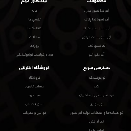
محصولات
لینک‌های مهم
آجر نما نسوز مدرن
خانه
آجر نسوز نما پلاک
تکسچرها
آجر نسوز نما رستیک
کاتالوگ‌ها
آجر نسوز نما صخره‌ای
مقالات
آجر نسوز کف
پروژه‌ها
آجر دکوراتیو
فرم درخواست توزیع‌کنندگی
دسترسی سریع
فروشگاه اینترنتی
توزیع‌کنندگان
فروشگاه
اخبار
حساب کاربری
فرم نظرسنجی از مشتریان
سبد خرید
تور مجازی
تسویه حساب
گواهینامه‌ها و افتخارات تولید آجر نسوز
قوانین و مقررات
نما آذرخش
تماس با ما