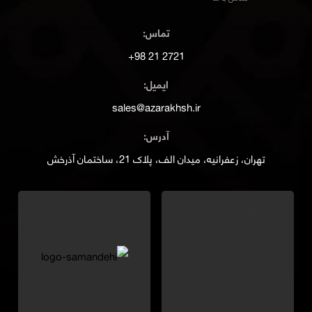
تماس:
2721 21 98+
ایمیل:
sales@azarakhsh.ir
آدرس:
تهران، زعفرانیه، میدان الف، پلاک 21، ساختمان آذرخش