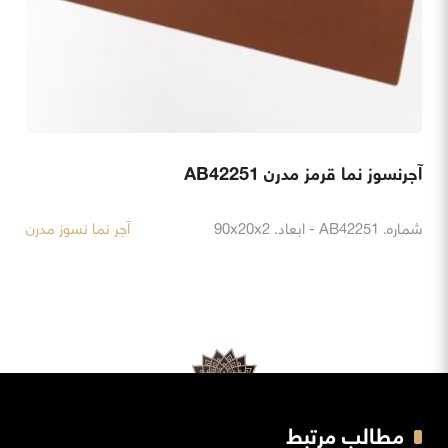
آجرنسوز نما قرمز مدرن AB42251
شماره. AB42251 - ابعاد. 90x20x2
آجر نما نسوز مدرن
مطالب مرتبط