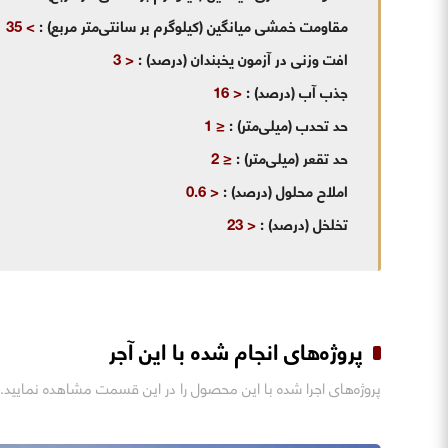
مقاومت خمشی میانگین (کیلوگرم بر سانتی‌متر مربع)
:
> 35
افت وزنی در آزمون یخبندان (درصد)
:
< 3
جذب آب (درصد)
:
< 16
حد تحدب (میلی‌متر)
:
≤
1
حد تقعر (میلی‌متر)
:
≤
2
املاح محلول (درصد)
:
< 0.6
تخلخل (درصد)
:
< 23
پروژه‌های انجام شده با این آجر
پروژه‌های اجرا شده با این محصول را در این قسمت مشاهده نمایید.