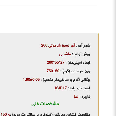
شرح آجر
:
آجر نسوز شاموتی 260
روش تولید
:
ماشینی
ابعاد (میلی‌متر) :
27*55*260
وزن هر قالب (گرم)
:
50±750
چگالی (گرم بر سانتی‌متر مکعب)
:
0.05±1.90
استاندارد پایه
:
ISIRI 7
کاربرد
:
نما
مشخصات فنی
مقاومت فشاری میانگین (کیلوگرم بر سانتی‌متر مربع)
:
> 150