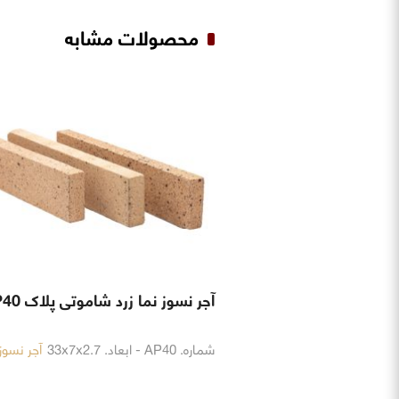
محصولات مشابه
آجر نسوز نما زرد شاموتی پلاک AP40
شماره. AP40 - ابعاد. 33x7x2.7
آجر نسوز