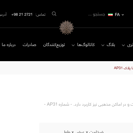
FA
تماس:
2721 21 98+
آدرس
ری
بلاگ
کاتالوگ‌ها
توزیع‌کنندگان
صادرات
درباره ما
اک AP31
آجر نسوز شاموتی، مخصوص نماهای داخلی و خارجی ساختمان است و در اماکن مذهبی نیز کاربرد دارد. - شماره AP31 -
ضخامت x عرض x طول