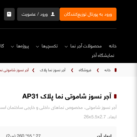
ورود به پورتال توزیع‌کنندگان
ورود / عضویت
خانه
محصولات آجر نما
تکسچرها
پروژه‌ها
گال
نمایشگاه‌ آخر
خانه
❯
فروشگاه
❯
آجر نسوز نما پلاک
❯
آجر نسوز شاموتی نما پل
آجر نسوز شاموتی نما پلاک AP31
ابعاد. 26x5.5x2.7
ابعاد آجر
27 * 55* 260 (+-2)