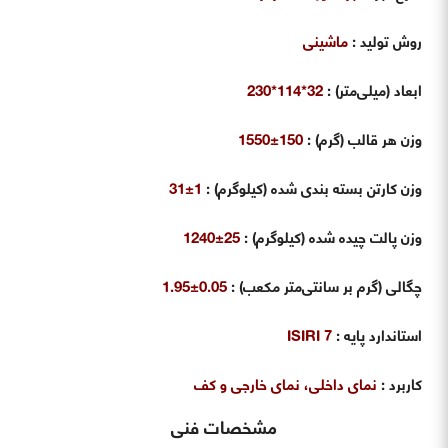
روش تولید
:
ماشینی
ابعاد (میلی‌متر)
:
32*114*230
وزن هر قالب (گرم)
:
150±1550
وزن کارتن بسته بندی شده (کیلوگرم)
:
1±31
وزن پالت چیده شده (کیلوگرم)
:
25±1240
چگالی (گرم بر سانتی‌متر مکعب)
:
0.05±1.95
استاندارد پایه
:
ISIRI 7
کاربرد
:
نمای داخلی، نمای خارجی و کف
مشخصات فنی