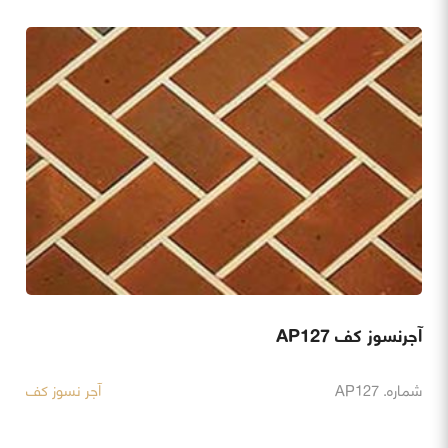
آجرنسوز کف AP127
شماره. AP127
آجر نسوز کف