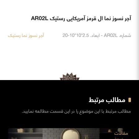
آجر نسوز نما ال قرمز آمریکایی رستیک AR02L
شماره. AR02L - ابعاد. 2.5*10*10-20
آجر نسوز نما رستیک
مطالب مرتبط
مطالب مرتبط با این موضوع را در این قسمت مطالعه نمایید.
مقالات