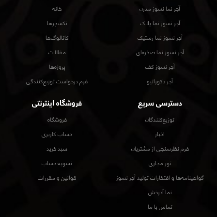
آجر نما نسوز مدرن
خانه
آجر نسوز نما پلاک
تکسچرها
آجر نسوز نما رستیک
کاتالوگ‌ها
آجر نسوز نما صخره‌ای
مقالات
آجر نسوز کف
پروژه‌ها
آجر دکوراتیو
فرم درخواست توزیع‌کنندگی
دسترسی سریع
فروشگاه اینترنتی
توزیع‌کنندگان
فروشگاه
اخبار
حساب کاربری
فرم نظرسنجی از مشتریان
سبد خرید
تور مجازی
تسویه حساب
گواهینامه‌ها و افتخارات تولید آجر نسوز
قوانین و مقررات
نما آذرخش
تماس با ما