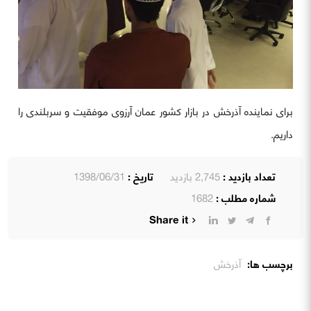
برای نماینده آذرخش در بازار کشور عمان آرزوی موفقیت و سربلندی را
داریم.
تعداد بازدید :
2,745 بازدید
تاریخ :
1398/06/31
شماره مطلب :
1682
Share it
برچسب ها:
آذرخش