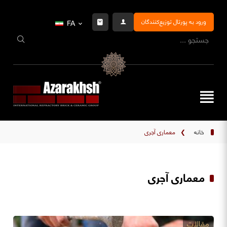
ورود به پورتال توزیع‌کنندگان
FA
خانه
❯
معماری آجری
معماری آجری
مقالات