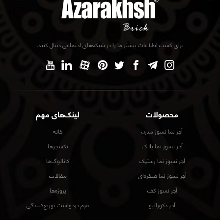
برای کسب اطلاعات بیشتر ما را در شبکه‌های اجتماعی دنبال کنید.
محصولات
لینک‌های مهم
آجر نما نسوز مدرن
خانه
آجر نسوز نما پلاک
تکسچرها
آجر نسوز نما رستیک
کاتالوگ‌ها
آجر نسوز نما صخره‌ای
مقالات
آجر نسوز کف
پروژه‌ها
آجر دکوراتیو
فرم درخواست توزیع‌کنندگی