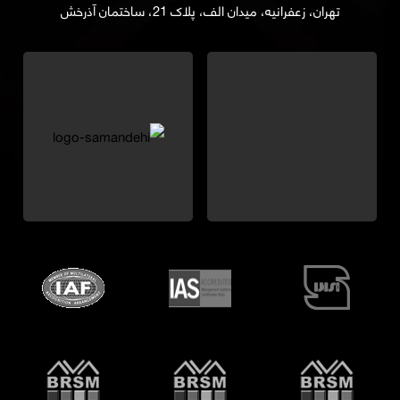
تهران، زعفرانیه، میدان الف، پلاک 21، ساختمان آذرخش