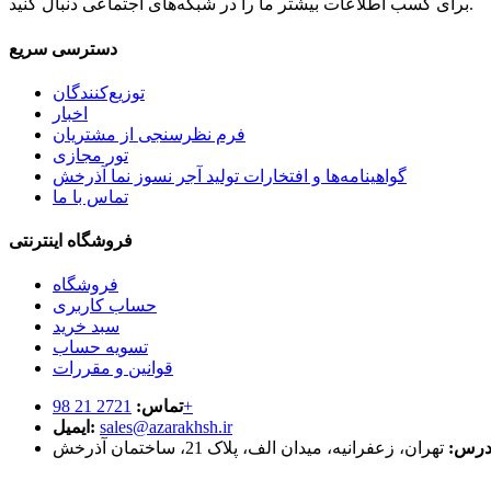
برای کسب اطلاعات بیشتر ما را در شبکه‌های اجتماعی دنبال کنید.
دسترسی سریع
توزیع‌کنندگان
اخبار
فرم نظرسنجی از مشتریان
تور مجازی
گواهینامه‌ها و افتخارات تولید آجر نسوز نما آذرخش
تماس با ما
فروشگاه اینترنتی
فروشگاه
حساب کاربری
سبد خرید
تسویه حساب
قوانین و مقررات
2721 21 98+
تماس:
sales@azarakhsh.ir
ایمیل:
درس:
تهران، زعفرانیه، میدان الف، پلاک 21، ساختمان آذرخش