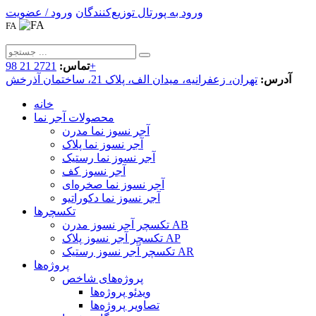
ورود به پورتال توزیع‌کنندگان
ورود / عضویت
FA
2721 21 98+
تماس:
آدرس:
تهران، زعفرانیه، میدان الف، پلاک 21، ساختمان آذرخش
خانه
محصولات آجر نما
آجر نسوز نما مدرن
آجر نسوز نما پلاک
آجر نسوز نما رستیک
آجر نسوز کف
آجر نسوز نما صخره‌ای
آجر نسوز نما دکوراتیو
تکسچرها
تکسچر آجر نسوز مدرن AB
تکسچر آجر نسوز پلاک AP
تکسچر آجر نسوز رستیک AR
پروژه‌ها
پروژه‌های شاخص
ویدئو پروژه‌ها
تصاویر پروژه‌ها