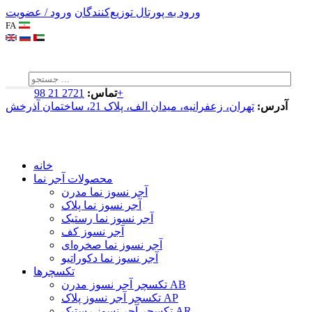
ورود به پورتال توزیع‌کنندگان
ورود / عضویت
FA
2721 21 98+
تماس:
آدرس:
تهران، زعفرانیه، میدان الف، پلاک 21، ساختمان آذرخش
خانه
محصولات آجر نما
آجر نسوز نما مدرن
آجر نسوز نما پلاک
آجر نسوز نما رستیک
آجر نسوز کف
آجر نسوز نما صخره‌ای
آجر نسوز نما دکوراتیو
تکسچرها
تکسچر آجر نسوز مدرن AB
تکسچر آجر نسوز پلاک AP
تکسچر آجر نسوز رستیک AR