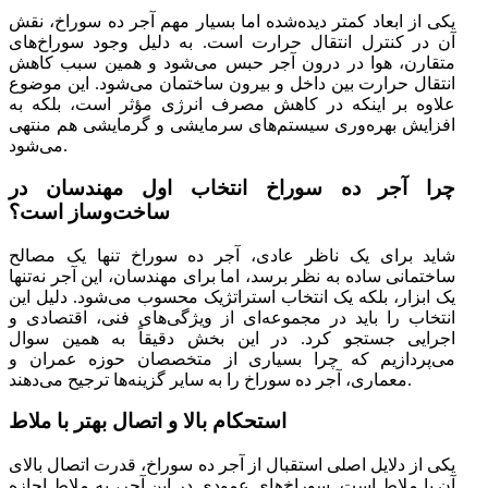
یکی از ابعاد کمتر دیده‌شده اما بسیار مهم آجر ده سوراخ، نقش
آن در کنترل انتقال حرارت است. به دلیل وجود سوراخ‌های
متقارن، هوا در درون آجر حبس می‌شود و همین سبب کاهش
انتقال حرارت بین داخل و بیرون ساختمان می‌شود. این موضوع
علاوه بر اینکه در کاهش مصرف انرژی مؤثر است، بلکه به
افزایش بهره‌وری سیستم‌های سرمایشی و گرمایشی هم منتهی
می‌شود.
چرا آجر ده سوراخ انتخاب اول مهندسان در
ساخت‌وساز است؟
شاید برای یک ناظر عادی، آجر ده سوراخ تنها یک مصالح
ساختمانی ساده به نظر برسد، اما برای مهندسان، این آجر نه‌تنها
یک ابزار، بلکه یک انتخاب استراتژیک محسوب می‌شود. دلیل این
انتخاب را باید در مجموعه‌ای از ویژگی‌های فنی، اقتصادی و
اجرایی جستجو کرد. در این بخش دقیقاً به همین سوال
می‌پردازیم که چرا بسیاری از متخصصان حوزه عمران و
معماری، آجر ده سوراخ را به سایر گزینه‌ها ترجیح می‌دهند.
استحکام بالا و اتصال بهتر با ملاط
یکی از دلایل اصلی استقبال از آجر ده سوراخ، قدرت اتصال بالای
آن با ملاط است. سوراخ‌های عمودی در این آجر، به ملاط اجازه