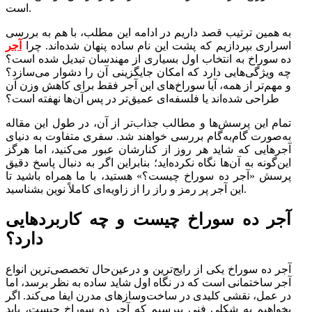
است.
به همین ترتیب قصد داریم در ادامه این مطلب، با هم به بررسی
اسراری بپردازیم که پشت این نام ساده پنهان شده‌اند. چرا
آجر
ده سوراخ به انتخاب اول بسیاری از مهندسان تبدیل شده است؟
چه ویژگی‌هایی دارد که امکان جایگزینی آن را دشوار می‌سازد؟
و مهم‌تر از همه، آیا سوراخ‌های این آجر فقط برای کاهش وزن آن
طراحی شده‌اند یا فلسفه‌ای عمیق‌تر در پس آن‌ها نهفته است؟
تمام این پرسش‌ها و مطالب جذاب‌تر از آن، در طول این مقاله
به‌صورت گام‌به‌گام بررسی خواهند شد. سفری متفاوت به دنیای
آجرهایی که شاید هر روز از کنارشان عبور می‌کنید، اما هرگز
این‌گونه به آن‌ها نگاه نکرده‌اید؛ بنابراین اگر به دنبال پاسخ دقیق
پرسش «آجر ده سوراخ چیست؟» هستید، با ما همراه باشید تا
این آجر پر رمز و راز را از زاویه‌ای کاملاً نوین بشناسید.
آجر ده سوراخ چیست و چه کاربردهایی
دارد؟
آجر ده سوراخ یکی از رایج‌ترین و درعین‌حال تخصصی‌ترین انواع
آجر ساختمانی است که در نگاه اول شاید ساده به نظر برسد، اما
در عمل، نقشی کلیدی در ساخت‌وسازهای مدرن ایفا می‌کند. اگر
بخواهیم به شکلی فنی بپرسیم که آجر ده سوراخ چیست، باید