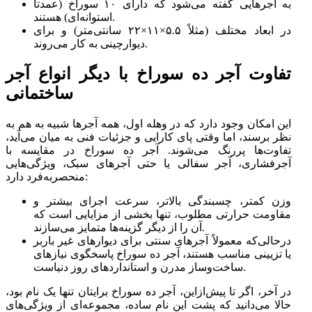
به آجرهایی گفته می‌شود که دارای ۱۰ سوراخ (عمدتاً
استوانه‌ای) هستند.
در ابعاد مختلف (مثلاً ۵.۵×۱۱×۲۲ سانتی‌متر) و برای
دیوارچینی به کار می‌روند.
تفاوت آجر ده سوراخ با دیگر انواع آجر
ساختمانی
این امکان وجود دارد که در وهله اول، همه آجرها شبیه به هم به
نظر برسند، اما وقتی پای کارایی و جزئیات فنی به میان می‌آید،
تفاوت‌ها پررنگ می‌شوند. آجر ده سوراخ در مقایسه با
آجرفشاری، آجر سفالی یا حتی آجرهای سبک، ویژگی‌هایی
منحصربه‌فرد دارد:
وزن کمتر، چسبندگی بالاتر، سرعت اجرای بیشتر و
مقاومت حرارتی مطلوب، تنها بخشی از مزایایی است که
آن را از دیگر گزینه‌ها متمایز می‌سازند.
درحالی‌که معمولاً آجرهای سنتی برای دیوارهای غیر باربر
یا تزیینی مناسب هستند، آجر ده سوراخ پاسخگوی نیازهای
ساخت‌وساز مدرن و استانداردهای روز دنیاست.
در آخر، اگر تا پیش‌ازاین، آجر ده سوراخ برایتان تنها یک نام بود،
حالا می‌دانید که پشت این نام ساده، مجموعه‌ای از ویژگی‌های