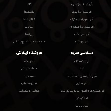
آجر نما نسوز مدرن
خانه
آجر نسوز نما پلاک
تکسچرها
آجر نسوز نما رستیک
کاتالوگ‌ها
آجر نسوز نما صخره‌ای
مقالات
آجر نسوز کف
پروژه‌ها
آجر دکوراتیو
فرم درخواست توزیع‌کنندگی
دسترسی سریع
فروشگاه اینترنتی
توزیع‌کنندگان
فروشگاه
اخبار
حساب کاربری
فرم نظرسنجی از مشتریان
سبد خرید
تور مجازی
تسویه حساب
گواهینامه‌ها و افتخارات تولید آجر نسوز
قوانین و مقررات
نما آذرخش
تماس با ما