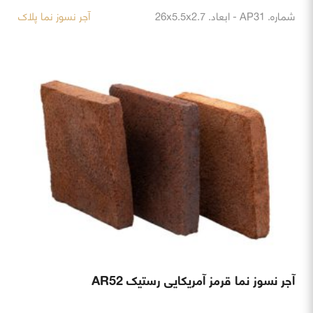
شماره. AP31 - ابعاد. 26x5.5x2.7
آجر نسوز نما پلاک
آجر نسوز نما قرمز آمریکایی رستیک AR52