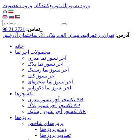
ورود به پورتال توزیع‌کنندگان
ورود / عضویت
FA
2721 21 98+
تماس:
آدرس:
تهران، زعفرانیه، میدان الف، پلاک 21، ساختمان آذرخش
خانه
محصولات آجر نما
آجر نسوز نما مدرن
آجر نسوز نما پلاک
آجر نسوز نما رستیک
آجر نسوز کف
آجر نسوز نما صخره‌ای
آجر نسوز نما دکوراتیو
تکسچرها
تکسچر آجر نسوز مدرن AB
تکسچر آجر نسوز پلاک AP
تکسچر آجر نسوز رستیک AR
پروژه‌ها
پروژه‌های شاخص
ویدئو پروژه‌ها
تصاویر پروژه‌ها