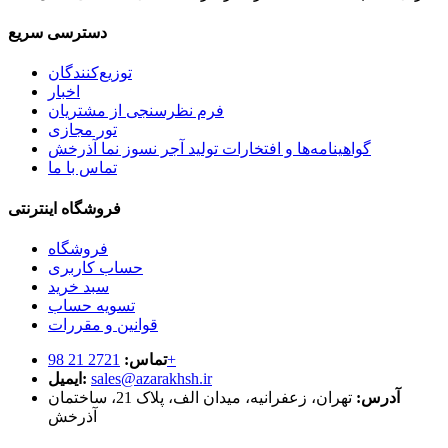
دسترسی سریع
توزیع‌کنندگان
اخبار
فرم نظرسنجی از مشتریان
تور مجازی
گواهینامه‌ها و افتخارات تولید آجر نسوز نما آذرخش
تماس با ما
فروشگاه اینترنتی
فروشگاه
حساب کاربری
سبد خرید
تسویه حساب
قوانین و مقررات
2721 21 98+
تماس:
sales@azarakhsh.ir
ایمیل:
آدرس:
تهران، زعفرانیه، میدان الف، پلاک 21، ساختمان
آذرخش