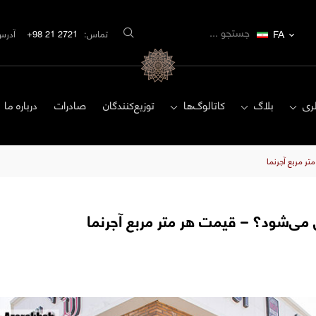
FA
تماس:
2721 21 98+
آدرس
ری
بلاگ
کاتالوگ‌ها
توزیع‌کنندگان
صادرات
درباره ما
ر مربع آجرنما
 می‌شود؟ – قیمت هر متر مربع آجرنما