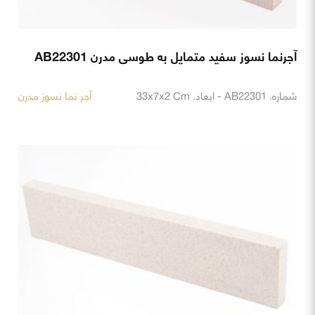
آجرنما نسوز سفید متمایل به طوسی مدرن AB22301
شماره. AB22301 - ابعاد. 33x7x2 Cm
آجر نما نسوز مدرن