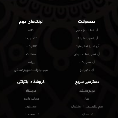
محصولات
لینک‌های مهم
آجر نما نسوز مدرن
خانه
آجر نسوز نما پلاک
تکسچرها
آجر نسوز نما رستیک
کاتالوگ‌ها
آجر نسوز نما صخره‌ای
مقالات
آجر نسوز کف
پروژه‌ها
آجر دکوراتیو
فرم درخواست توزیع‌کنندگی
دسترسی سریع
فروشگاه اینترنتی
توزیع‌کنندگان
فروشگاه
اخبار
حساب کاربری
فرم نظرسنجی از مشتریان
سبد خرید
تور مجازی
تسویه حساب