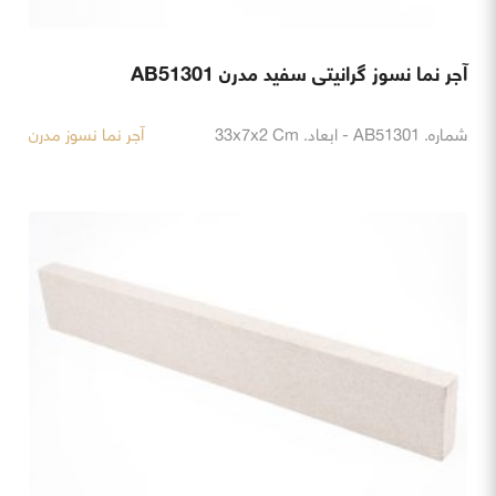
آجر نما نسوز گرانیتی سفید مدرن AB51301
شماره. AB51301 - ابعاد. 33x7x2 Cm
آجر نما نسوز مدرن