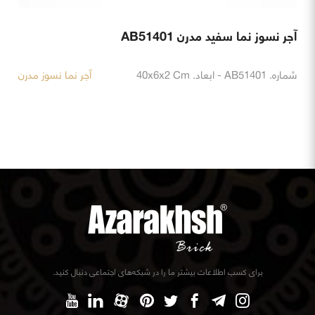
آجر نسوز نما سفید مدرن AB51401
شماره. AB51401 - ابعاد. 40x6x2 Cm
آجر نما نسوز مدرن
برای کسب اطلاعات بیشتر ما را در شبکه‌های اجتماعی دنبال کنید.