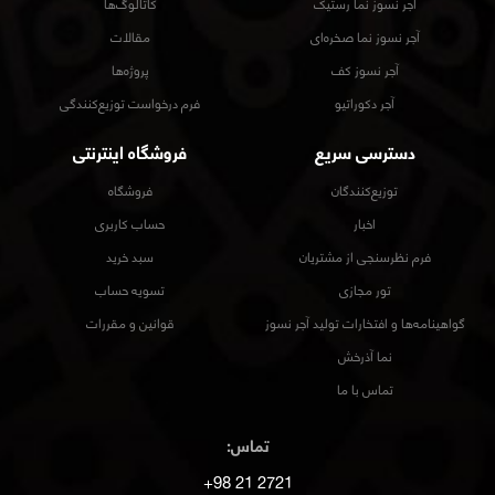
آجر نسوز نما رستیک
کاتالوگ‌ها
آجر نسوز نما صخره‌ای
مقالات
آجر نسوز کف
پروژه‌ها
آجر دکوراتیو
فرم درخواست توزیع‌کنندگی
دسترسی سریع
فروشگاه اینترنتی
توزیع‌کنندگان
فروشگاه
اخبار
حساب کاربری
فرم نظرسنجی از مشتریان
سبد خرید
تور مجازی
تسویه حساب
گواهینامه‌ها و افتخارات تولید آجر نسوز
قوانین و مقررات
نما آذرخش
تماس با ما
تماس:
2721 21 98+