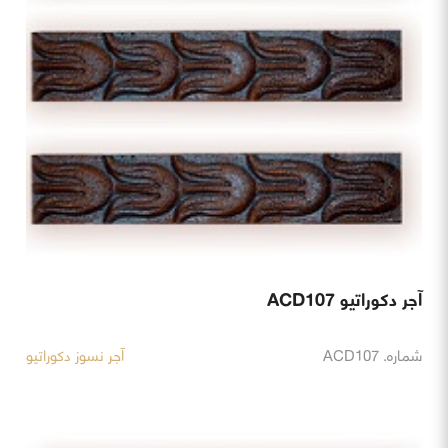
آجر دکوراتیو ACD107
شماره. ACD107
آجر نسوز دکوراتیو