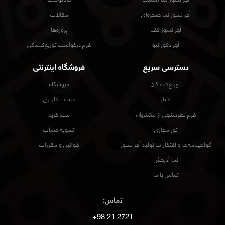
آجر نسوز نما صخره‌ای
مقالات
آجر نسوز کف
پروژه‌ها
آجر دکوراتیو
فرم درخواست توزیع‌کنندگی
دسترسی سریع
فروشگاه اینترنتی
توزیع‌کنندگان
فروشگاه
اخبار
حساب کاربری
فرم نظرسنجی از مشتریان
سبد خرید
تور مجازی
تسویه حساب
گواهینامه‌ها و افتخارات تولید آجر نسوز
قوانین و مقررات
نما آذرخش
تماس با ما
تماس:
2721 21 98+