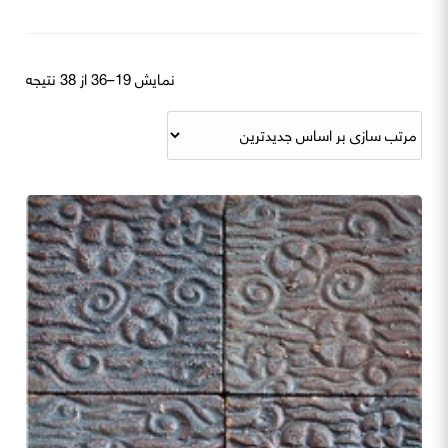
rted
نمایش 19–36 از 38 نتیجه
by
atest