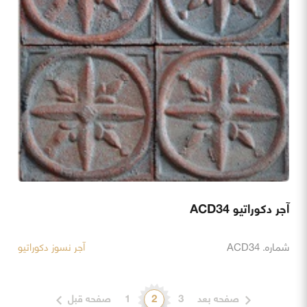
آجر دکوراتیو ACD34
شماره. ACD34
آجر نسوز دکوراتیو
صفحه بعد
3
2
1
صفحه قبل