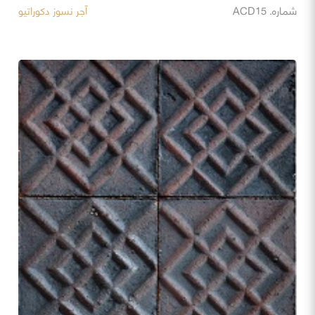
شماره. ACD15
آجر نسوز دکوراتیو