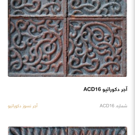
آجر دکوراتیو ACD16
شماره. ACD16
آجر نسوز دکوراتیو