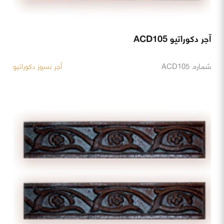
آجر دکوراتیو ACD105
شماره. ACD105
آجر نسوز دکوراتیو