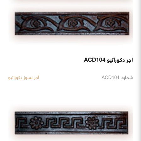
آجر دکوراتیو ACD104
شماره. ACD104
آجر نسوز دکوراتیو