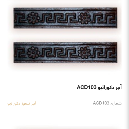
آجر دکوراتیو ACD103
شماره. ACD103
آجر نسوز دکوراتیو