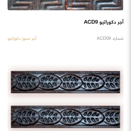
آجر دکوراتیو ACD9
شماره. ACD09
آجر نسوز دکوراتیو