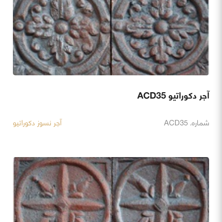
آجر دکوراتیو ACD35
شماره. ACD35
آجر نسوز دکوراتیو