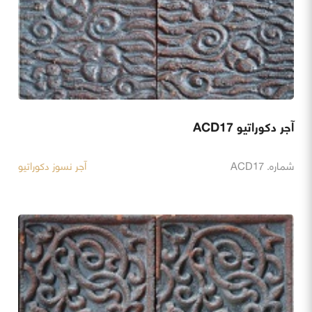
آجر دکوراتیو ACD17
شماره. ACD17
آجر نسوز دکوراتیو