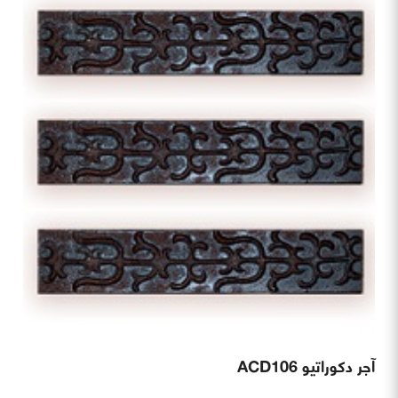
آجر دکوراتیو ACD106