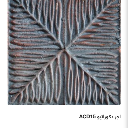
آجر دکوراتیو ACD15