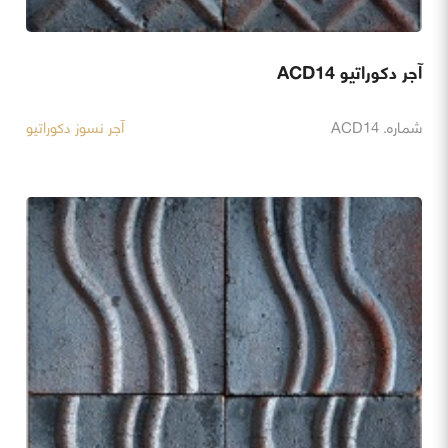
آجر دکوراتیو ACD14
شماره. ACD14
آجر نسوز دکوراتیو