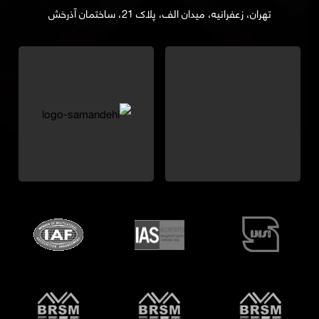
تهران، زعفرانیه، میدان الف، پلاک 21، ساختمان آذرخش