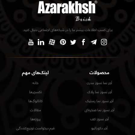
برای کسب اطلاعات بیشتر ما را در شبکه‌های اجتماعی دنبال کنید.
محصولات
لینک‌های مهم
آجر نما نسوز مدرن
خانه
آجر نسوز نما پلاک
تکسچرها
آجر نسوز نما رستیک
کاتالوگ‌ها
آجر نسوز نما صخره‌ای
مقالات
آجر نسوز کف
پروژه‌ها
آجر دکوراتیو
فرم درخواست توزیع‌کنندگی