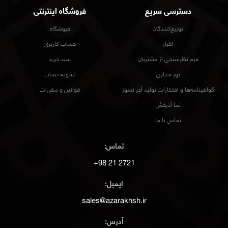
دسترسی سریع
فروشگاه اینترنتی
توزیع‌کنندگان
فروشگاه
اخبار
حساب کاربری
فرم نظرسنجی از مشتریان
سبد خرید
تور مجازی
تسویه حساب
گواهینامه‌ها و افتخارات تولید آجر نسوز
قوانین و مقررات
نما آذرخش
تماس با ما
تماس:
2721 21 98+
ایمیل:
sales@azarakhsh.ir
آدرس: