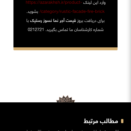
وارد این لینک
https://azarakhsh.ir/product-
category/rustic-facade-fire-brick/
بشوید.
برای دریافت بروز
قیمت آجر نما نسوز رستیک
با
شماره کارشناسان ما تماس بگیرید. 0212721
مطالب مرتبط