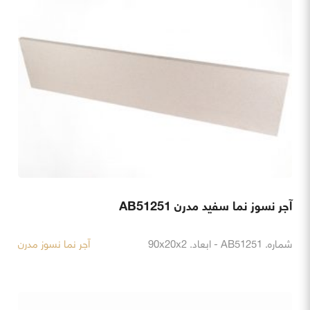
آجر نسوز نما سفید مدرن AB51251
شماره. AB51251 - ابعاد. 90x20x2
آجر نما نسوز مدرن