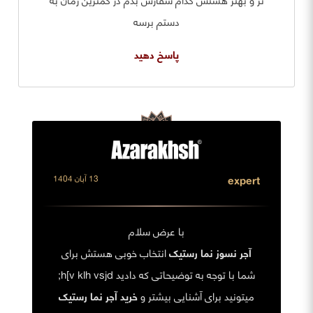
تر و بهتر هستش کدام سفارش بدم در کمترین زمان به
دستم برسه
پاسخ دهید
expert
13 آبان 1404
با عرض سلام
آجر نسوز نما رستیک
انتخاب خوبی هستش برای
شما با توجه به توضیحاتی که دادید h[v klh vsjd;
میتونید برای آشنایی بیشتر و
خرید آجر نما رستیک