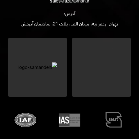
sales@azarakhsh.ir
آدرس:
تهران، زعفرانیه، میدان الف، پلاک 21، ساختمان آذرخش